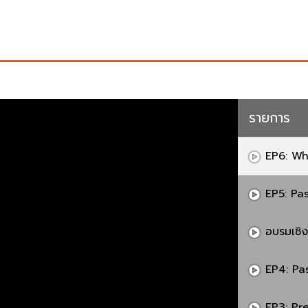
รายการ
EP6: Wh
EP5: Pa
อบรมเชิง
EP4: Pa
EP3: Pr