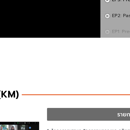
EP2: Pa
EP1: Pr
(KM)
รายก