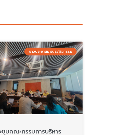
P
P
P
P
P
P
P
a
a
a
a
a
a
a
ข่าวประชาสัมพันธ์/กิจกรรม
g
g
g
g
g
g
g
e
e
e
e
e
e
e
ะชุมคณะกรรมการบริหาร