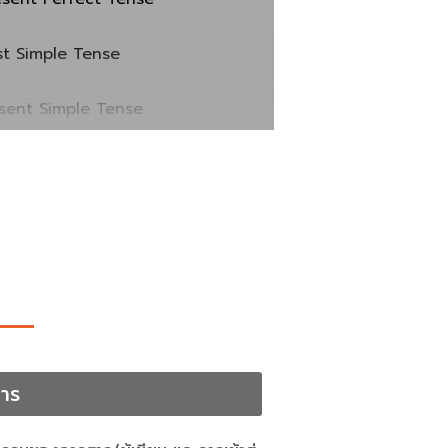
st Simple Tense
esent Simple Tense
าร