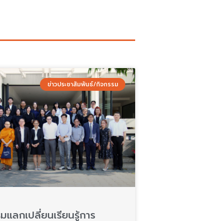
P
P
P
P
P
a
a
a
a
a
ข่าวประชาสัมพันธ์/กิจกรรม
g
g
g
g
g
e
e
e
e
e
มแลกเปลี่ยนเรียนรู้การ