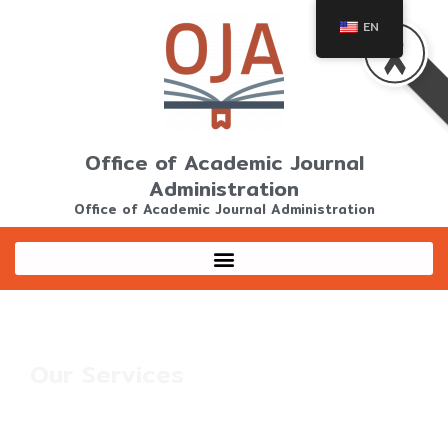
Skip
EN
to
content
Office of Academic Journal
Administration
Office of Academic Journal Administration
Our Services