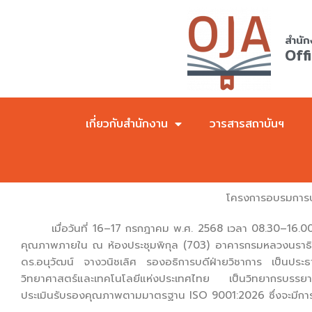
Skip
to
สำนัก
content
Off
เกี่ยวกับสำนักงาน
วารสารสถาบันฯ
โครงการอบรมการป
เมื่อวันที่ 16–17 กรกฎาคม พ.ศ. 2568 เวลา 08.30–16.00 น
คุณภาพภายใน ณ ห้องประชุมพิกุล (703) อาคารกรมหลวงนราธิว
ดร.อนุวัฒน์ จางวนิชเลิศ รองอธิการบดีฝ่ายวิชาการ เป็นประธา
วิทยาศาสตร์และเทคโนโลยีแห่งประเทศไทย เป็นวิทยากรบรรยายใ
ประเมินรับรองคุณภาพตามมาตรฐาน ISO 9001:2026 ซึ่งจะมีกา