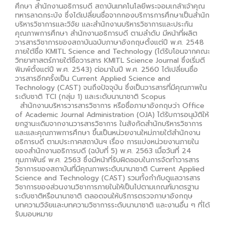
ศึกษา สำนักงานอธิการบดี สถาบันเทคโนโลยีพระจอมเกล้าเจ้าคุณ
ทหารลาดกระบัง ซึ่งได้เปลี่ยนชื่อจากกองบริการการศึกษาเป็นสำนัก
บริหารวิชาการและวิจัย และสำนักงานบริหารวิชาการและประกัน
คุณภาพการศึกษา สำนักงานอธิการบดี ตามลำดับ มีหน้าที่ผลิต
วารสารวิชาการของสถาบันฉบับภาษาอังกฤษตั้งแต่ปี พ.ศ. 2548
ภายใต้ชื่อ KMITL Science and Technology (ได้รับโอนจากคณะ
วิทยาศาสตร์ภายใต้ชื่อวารสาร KMITL Science Journal ซึ่งเริ่มตี
พิมพ์ตั้งแต่ปี พ.ศ. 2543) ต่อมาในปี พ.ศ. 2560 ได้เปลี่ยนชื่อ
วารสารอีกครั้งเป็น Current Applied Science and
Technology (CAST) จนถึงปัจจุบัน ซึ่งเป็นวารสารที่มีคุณภาพใน
ระดับชาติ TCI (กลุ่ม 1) และระดับนานาชาติ Scopus
สำนักงานบริหารวารสารวิชาการ หรือชื่อภาษาอังกฤษว่า Office
of Academic Journal Administration (OJA) ได้รับการอนุมัติให้
ยกฐานะเดิมจากงานวารสารวิชาการ ในสังกัดสำนักบริหารวิชาการ
และและคุณภาพการศึกษา ขึ้นเป็นหน่วยงานใหม่ภายใต้สำนักงาน
อธิการบดี ตามประกาศสถาบันฯ เรื่อง การแบ่งหน่วยงานภายใน
ของสำนักงานอธิการบดี (ฉบับที่ 5) พ.ศ. 2563 เมื่อวันที่ 24
กุมภาพันธ์ พ.ศ. 2563 ซึ่งมีหน้าที่รับผิดชอบในการจัดทำวารสาร
วิชาการของสถาบันที่มีคุณภาพระดับนานาชาติ Current Applied
Science and Technology (CAST) รวมทั้งกำกับดูแลวารสาร
วิชาการของส่วนงานวิชาการภายในให้เป็นไปตามเกณฑ์มาตรฐาน
ระดับชาติหรือนานาชาติ ตลอดจนให้บริการตรวจภาษาอังกฤษ
บทความวิจัยและบทความวิชาการระดับนานาชาติ และงานอื่น ๆ ที่ได้
รับมอบหมาย